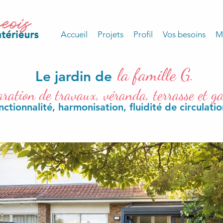
Accueil
Projets
Profil
Vos besoins
M
la famille G.
Le jardin de
aration de travaux, véranda, terrasse et ga
ctionnalité, harmonisation, fluidité de circulatio